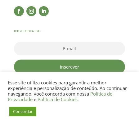
INSCREVA-SE
Inscrever
Esse site utiliza cookies para garantir a melhor
experiência e personalização de conteúdo. Ao continuar
navegando, você concorda com nossa
Política de
Privacidade
e
Política de Cookies.
Termos de Uso
Política de Privacidade
Concordar
Política de Cookies
Como posso ajudar?
Desenvolvido por
Vision Art